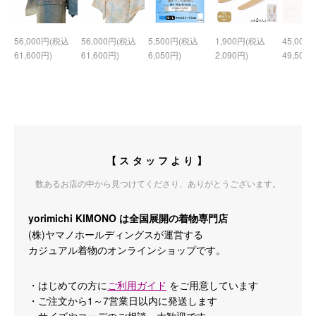
56,000円(税込
56,000円(税込
5,500円(税込
1,900円(税込
45,000
61,600円)
61,600円)
6,050円)
2,090円)
49,500円
【スタッフより】
数あるお店の中から見つけてくださり、ありがとうございます。
yorimichi KIMONO は全国展開の着物専門店
(株)ヤマノホールディングスが運営する
カジュアル着物のオンラインショップです。
・はじめての方に
ご利用ガイド
をご用意しています
・ご注文から1～7営業日以内に発送します