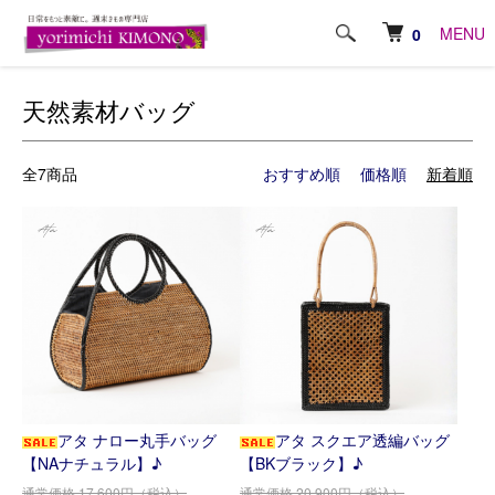
ホーム
バッグ
天然素材バッグ
MENU
0
天然素材バッグ
全7商品
おすすめ順
価格順
新着順
アタ ナロー丸手バッグ
アタ スクエア透編バッグ
【NAナチュラル】♪
【BKブラック】♪
通常価格 17,600円（税込）
通常価格 20,900円（税込）