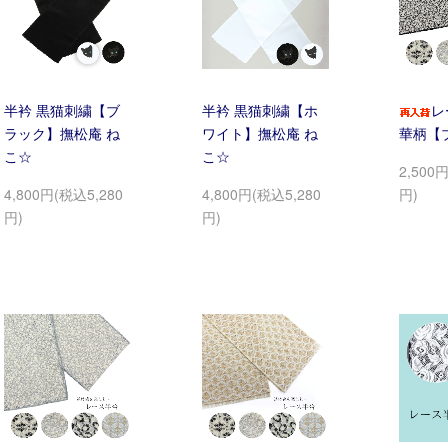
半衿 黒猫刺繍【ブ
半衿 黒猫刺繍【ホ
レ
ラック】撫松庵 ね
ワイト】撫松庵 ね
華柄【
こ☆
こ☆
2,500
4,800円(税込5,280
4,800円(税込5,280
円)
円)
円)