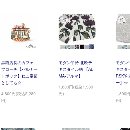
黒猫店長のカフェ
モダン半衿 北欧テ
モダン
ブローチ【パルナー
キスタイル柄 【AL
キスタイ
トポック】ねこ帯留
MA-アルマ】
RSKY
としても☆
ー】☆
1,800円(税込1,980
4,800円(税込5,280
円)
1,800
円)
円)