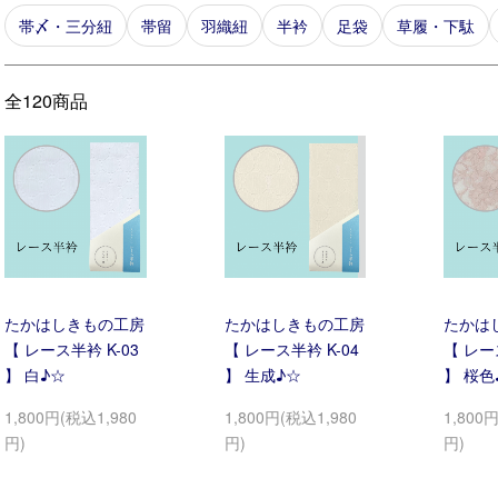
カテゴリー一覧
帯〆・三分紐
帯留
羽織紐
半衿
足袋
草履・下駄
全120商品
たかはしきもの工房
たかはしきもの工房
たかは
【 レース半衿 K-03
【 レース半衿 K-04
【 レー
】 白♪☆
】 生成♪☆
】 桜色
1,800円(税込1,980
1,800円(税込1,980
1,800
円)
円)
円)