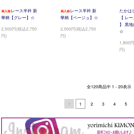
レース半衿 新
レース半衿 新
たかは
華柄【グレー】☆
華柄【ベージュ】☆
【 レー
】 黒
2,500円(税込2,750
2,500円(税込2,750
☆
円)
円)
1,800
円)
全
120
商品中
1 - 20
表示
1
2
3
4
5