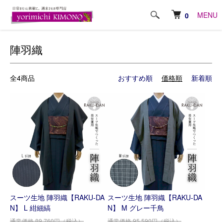
ホーム
羽織るもの
陣羽織
MENU
0
陣羽織
全4商品
おすすめ順
価格順
新着順
スーツ生地 陣羽織【RAKU-DA
スーツ生地 陣羽織【RAKU-DA
N】 L 紺細縞
N】 M グレー千鳥
通常価格 89,760円（税込）
通常価格 95,590円（税込）