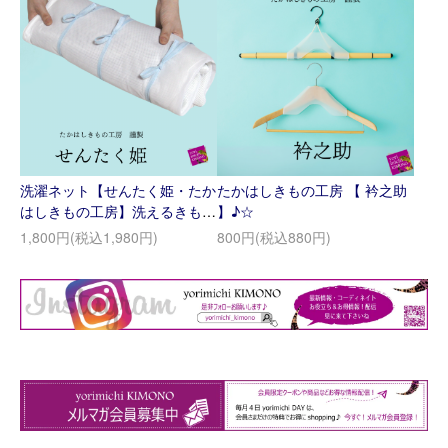
洗濯ネット【せんたく姫・たか
たかはしきもの工房 【 衿之助
はしきもの工房】洗えるきも
】♪☆
の・浴衣にも♪
1,800円(税込1,980円)
800円(税込880円)