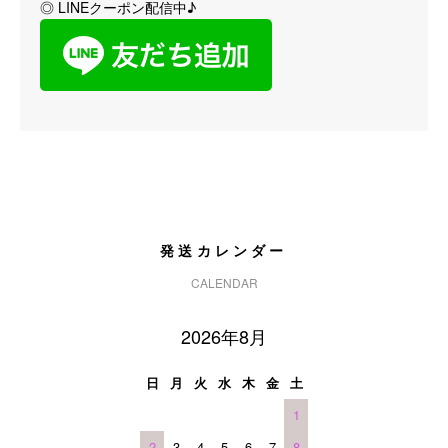
◎ LINEクーポン配信中♪
発送カレンダー
CALENDAR
2026年8月
日
月
火
水
木
金
土
1
2
3
4
5
6
7
8