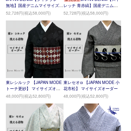
無地】国産デニムマイサイズオ
レッチ 青赤縞】国産デニムマ
ーダー
イサイズオーダー
52,728円(税込58,000円)
52,728円(税込58,000円)
東レシルック 【JAPAN MODE
東レセオα 【JAPAN MODE 小
トーチ更紗】 マイサイズオー
花市松】 マイサイズオーダー
ダー
48,000円(税込52,800円)
48,000円(税込52,800円)