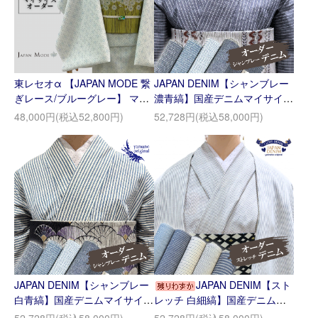
東レセオα 【JAPAN MODE 繋
JAPAN DENIM【シャンブレー
ぎレース/ブルーグレー】 マイ
濃青縞】国産デニムマイサイズ
サイズオーダー
オーダー
48,000円(税込52,800円)
52,728円(税込58,000円)
JAPAN DENIM【シャンブレー
JAPAN DENIM【スト
白青縞】国産デニムマイサイズ
レッチ 白細縞】国産デニムマ
オーダー
イサイズオーダー