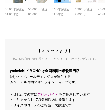
56,000円(税込
56,000円(税込
5,500円(税込
1,900円(税込
45,000
61,600円)
61,600円)
6,050円)
2,090円)
49,500円
【スタッフより】
数あるお店の中から見つけてくださり、ありがとうございます。
yorimichi KIMONO は全国展開の着物専門店
(株)ヤマノホールディングスが運営する
カジュアル着物のオンラインショップです。
・はじめての方に
ご利用ガイド
をご用意しています
・ご注文から1～7営業日以内に発送します
・サイズやコーデのご相談、大歓迎です