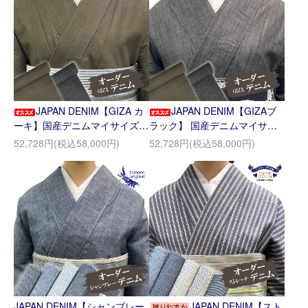
JAPAN DENIM【GIZA カ
JAPAN DENIM【GIZAブ
ーキ】国産デニムマイサイズオ
ラック】 国産デニムマイサイ
ーダー
ズオーダー
52,728円(税込58,000円)
52,728円(税込58,000円)
JAPAN DENIM【シャンブレー
JAPAN DENIM【スト