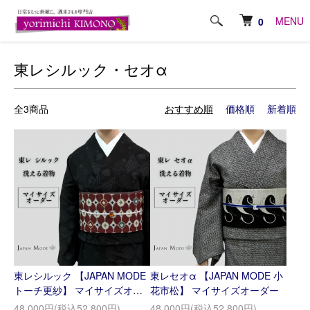
ホーム
マイサイズオーダー
東レシルック・セオα
MENU
0
東レシルック・セオα
全3商品
おすすめ順
価格順
新着順
東レシルック 【JAPAN MODE
東レセオα 【JAPAN MODE 小
トーチ更紗】 マイサイズオー
花市松】 マイサイズオーダー
ダー
48,000円(税込52,800円)
48,000円(税込52,800円)