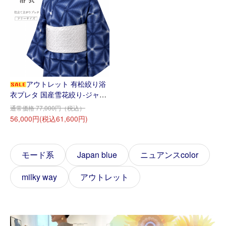
アウトレット 有松絞り浴
衣プレタ 国産雪花絞り-ジャパ
ンブルー♪
通常価格 77,000円（税込）
56,000円(税込61,600円)
モード系
Japan blue
ニュアンスcolor
milky way
アウトレット