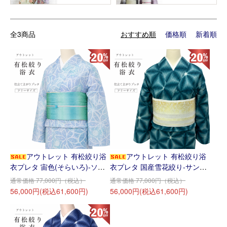
全3商品
おすすめ順
価格順
新着順
アウトレット 有松絞り浴
アウトレット 有松絞り浴
衣プレタ 宙色(そらいろ)-ソー
衣プレタ 国産雪花絞り-サンゴ
ダ♪
礁の海♪
通常価格 77,000円（税込）
通常価格 77,000円（税込）
56,000円(税込61,600円)
56,000円(税込61,600円)