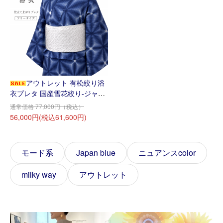
アウトレット 有松絞り浴
衣プレタ 国産雪花絞り-ジャパ
ンブルー♪
通常価格 77,000円（税込）
56,000円(税込61,600円)
モード系
Japan blue
ニュアンスcolor
milky way
アウトレット