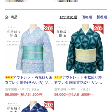
全3商品
おすすめ順
価格順
新着順
アウトレット 有松絞り浴
アウトレット 有松絞り浴
衣プレタ 宙色(そらいろ)-ソー
衣プレタ 国産雪花絞り-サンゴ
ダ♪
礁の海♪
通常価格 77,000円（税込）
通常価格 77,000円（税込）
56,000円(税込61,600円)
56,000円(税込61,600円)