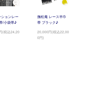
トーションレー
撫松庵 レース半巾
帯/小袋帯♪
帯 ブラック♪
0円(税込24,20
20,000円(税込22,00
0円)