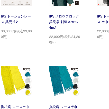
IKS トーションレー
IKS メロウブロック
IKS 
ス 兵児帯♪
兵児帯 刺繍 37cm×
ス 半巾
4m♪
30,000円(税込33,00
22,00
0円)
22,000円(税込24,20
0円)
0円)
撫松庵 レース半巾
撫松庵 レース半巾