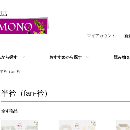
マイアカウント
新
ムから探す
おすすめから探す
読み物＆
半衿（fan-衿）
半衿（fan-衿）
全4商品