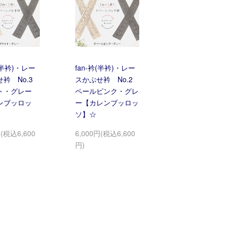
衿(半衿)・レー
fan-衿(半衿)・レー
衿 No.3
スかぶせ衿 No.2
ト・グレー
ペールピンク・グレ
ンブッロッ
ー【カレンブッロッ
ソ】☆
円(税込6,600
6,000円(税込6,600
円)