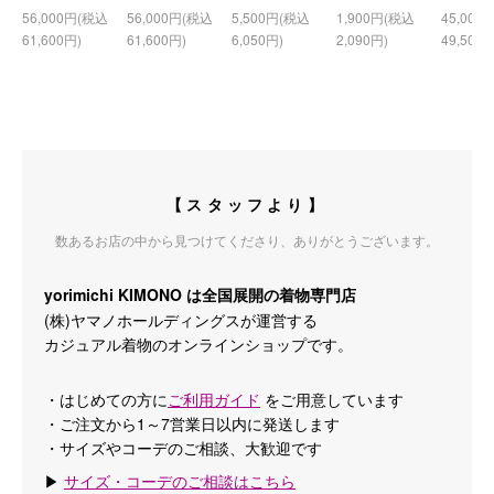
56,000円(税込
56,000円(税込
5,500円(税込
1,900円(税込
45,000
61,600円)
61,600円)
6,050円)
2,090円)
49,500円
【スタッフより】
数あるお店の中から見つけてくださり、ありがとうございます。
yorimichi KIMONO は全国展開の着物専門店
(株)ヤマノホールディングスが運営する
カジュアル着物のオンラインショップです。
・はじめての方に
ご利用ガイド
をご用意しています
・ご注文から1～7営業日以内に発送します
・サイズやコーデのご相談、大歓迎です
▶
サイズ・コーデのご相談はこちら