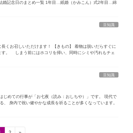
結婚記念日のまとめ一覧 1年目…紙婚（かみこん）式2年目…綿
豆知識
長くお召しいただけます！ 【きもの】 着物は脱いだらすぐに
ます。 しまう前にはホコリを掃い、同時にシミや汚れもチェ
豆知識
はじめての行事が「お七夜（読み：おしちや）」です。 現代で
る、 身内で祝い健やかな成長を祈ることが多くなっています。
固
固
1
2
»