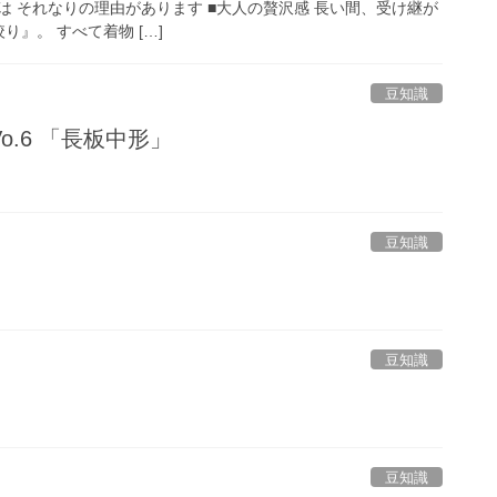
は それなりの理由があります ■大人の贅沢感 長い間、受け継が
り』。 すべて着物 […]
豆知識
o.6 「長板中形」
豆知識
豆知識
豆知識