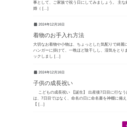
事として、ご家族で祝う日にしてみましょう。 主な
婚（ […]
2024年12月16日
着物のお手入れ方法
大切なお着物や小物は、ちょっとした気配りで綺麗に
ハンガーに掛けて、一晩ほど陰干しし、湿気をとり
ックしまし […]
2024年12月16日
子供の成長祝い
こどもの成長祝い 【誕生】 出産後7日目に行なう
は、7日目ではなく、命名の日に命名書を神棚に備え
【 […]
投