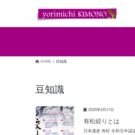
コ
ナ
ン
ビ
テ
ゲ
ン
ー
ツ
シ
へ
ョ
ス
ン
キ
に
ッ
移
HOME
豆知識
プ
動
豆知識
2025年3月17日
有松絞りとは
日本遺産 有松 令和元年認