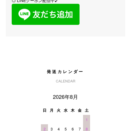
◎ LINEクーポン配信中♪
発送カレンダー
CALENDAR
2026年8月
日
月
火
水
木
金
土
1
2
3
4
5
6
7
8