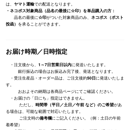
は、
ヤマト運輸
での配送となります。
・ネコポス対象商品（品名の最後に☆印）を単品購入の方：
品名の最後に
☆印
がついた対象商品のみ、
ネコポス（ポスト
投函）
を承ることができます。
お届け時期／日時指定
・注文後から、
1～7日営業日以内
に発送いたします。
銀行振込の場合はお振込み完了後、発送となります。
・受注生産品・オーダー品は、ご注文後約
50日
に発送いたしま
す。
おおよその納期は各商品ページにてご確認ください。
・お届けの「日にち」指定はできません。
ただし、
時間帯（平日／土日／午前 など）のご希望
があ
る場合は、可能な範囲で対応いたします。
ご注文時の
備考欄
にご記入ください。（例：土日の午前
着希望）