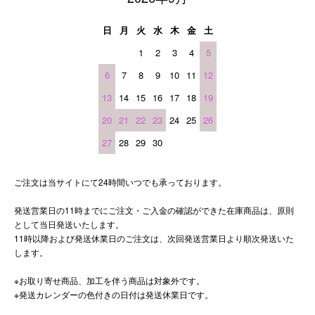
日
月
火
水
木
金
土
1
2
3
4
5
6
7
8
9
10
11
12
13
14
15
16
17
18
19
20
21
22
23
24
25
26
27
28
29
30
ご注文は当サイトにて24時間いつでも承っております。
発送営業日の11時までにご注文・ご入金の確認ができた在庫商品は、原則
として当日発送いたします。
11時以降および発送休業日のご注文は、次回発送営業日より順次発送いた
します。
※お取り寄せ商品、加工を伴う商品は対象外です。
※発送カレンダーの色付きの日付は発送休業日です。