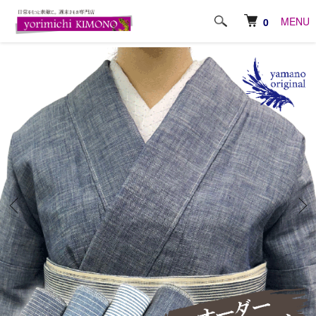
ホーム
浴衣・きもの
【オリジナル】国産デニムきもの
MENU
0