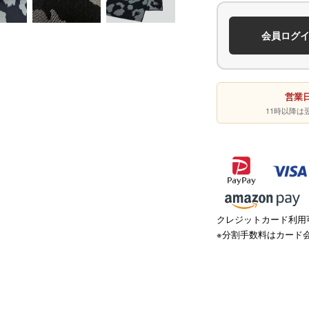
会員ログ
営業日
11時以降
クレジットカード利用可
※分割手数料はカード