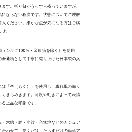
ります。折り跡がうっすら残っていますが、
気にならない程度です。状態についてご理解
購入ください。細かな点が気になる方はご購
ませ。
（シルク100％・金銀箔を除く）を使用
の全通柄として丁寧に織り上げた日本製の兵
には「杢（もく）」を使用し、綴れ風の織り
しくきらめきます。角度や動きによって表情
ある上品な印象です。
ム・木綿・紬・小紋・色無地などのカジュア
に合わせて、巻くだけ・たらすだけの簡単ア