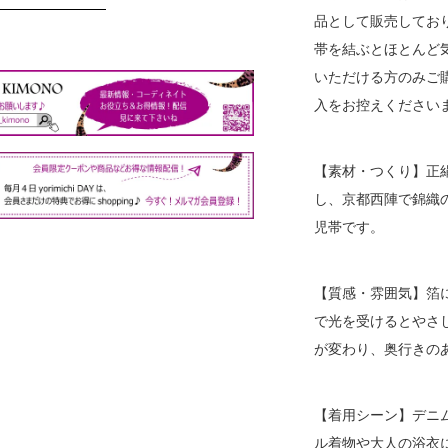
品として販売してお
帯を結ぶとほとんど
いただける方のみご
入をお控えください
【素材・つくり】正絹
し、京都西陣で錦織
児帯です。
【質感・雰囲気】箔
で光を受けるとやさ
が変わり、奥行きの
【着用シーン】デニ
ル着物や大人の浴衣