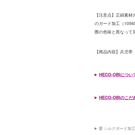
【注意点】正絹素材
のガード加工（105
際の色味と異なって
【商品内容】兵児帯
HECO-OBIについ
HECO-OBIのこだ
愛 シルクガード加