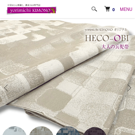
ホーム
帯
大人の兵児帯
MENU
0