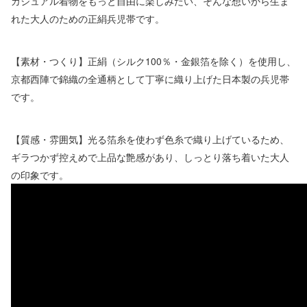
カジュアル着物をもっと自由に楽しみたい、そんな想いから生ま
れた大人のための正絹兵児帯です。
【素材・つくり】正絹（シルク100％・金銀箔を除く）を使用し、
京都西陣で錦織の全通柄として丁寧に織り上げた日本製の兵児帯
です。
【質感・雰囲気】光る箔糸を使わず色糸で織り上げているため、
ギラつかず控えめで上品な艶感があり、しっとり落ち着いた大人
の印象です。