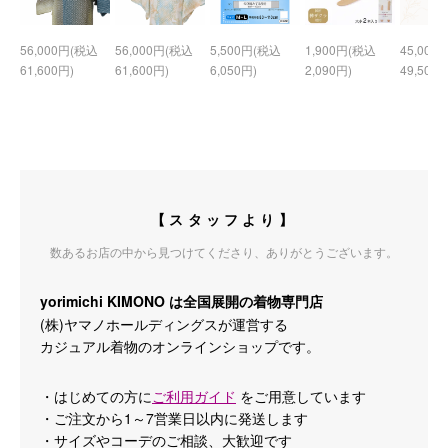
56,000円(税込
56,000円(税込
5,500円(税込
1,900円(税込
45,000
61,600円)
61,600円)
6,050円)
2,090円)
49,500円
【スタッフより】
数あるお店の中から見つけてくださり、ありがとうございます。
yorimichi KIMONO は全国展開の着物専門店
(株)ヤマノホールディングスが運営する
カジュアル着物のオンラインショップです。
・はじめての方に
ご利用ガイド
をご用意しています
・ご注文から1～7営業日以内に発送します
・サイズやコーデのご相談、大歓迎です