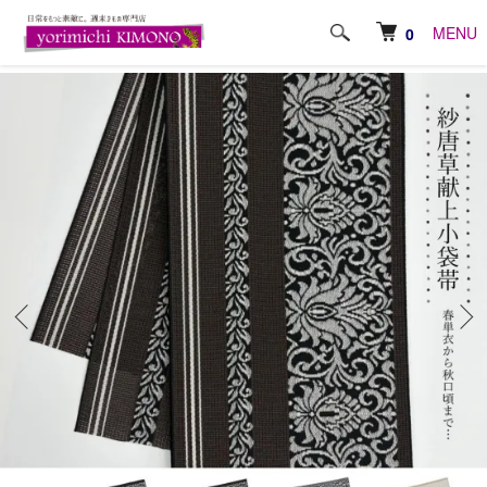
ホーム
帯
半巾帯（半幅帯）
MENU
0