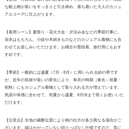
な献上柄が装いをすっきりと引き締め、落ち着いた大人のカジュ
アルコーデに仕上がります。
【着用シーン】夏祭り・花火大会・夕涼み会などの季節行事に。
浴衣はもちろん、小紋や木綿きものなどのカジュアル着物にも合
わせてお楽しみいただけます。お稽古や普段着、旅行用にもおす
すめです。
【季節】一般的には盛夏（7月・8月）に用いられる紗の帯です
が、近年の気候や装いの変化により、単衣の時期（春先～初夏・
初秋）にもカジュアル着物として取り入れる方が増えています。
気温や体感に合わせて、初夏から盛夏、9月頃まで長くお使いいた
だけます。
【注意点】生地の裁断位置により柄の出方が多少異なる場合がご
ざいます。端はかがっていない切りっぱなし仕様ですので、気に