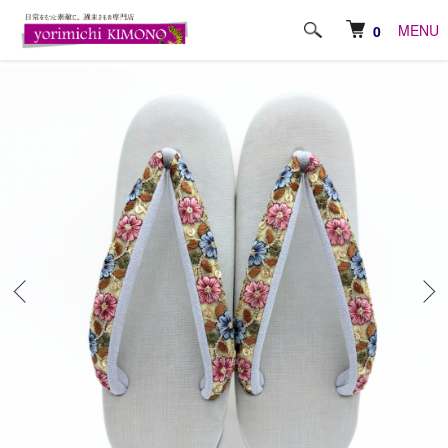
ホーム
おしゃれ小物
草履・下駄
MENU
0