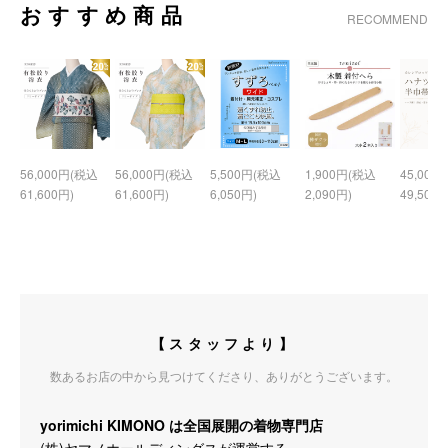
おすすめ商品
RECOMMEND
56,000円(税込
56,000円(税込
5,500円(税込
1,900円(税込
45,000
61,600円)
61,600円)
6,050円)
2,090円)
49,500円
【スタッフより】
数あるお店の中から見つけてくださり、ありがとうございます。
yorimichi KIMONO は全国展開の着物専門店
(株)ヤマノホールディングスが運営する