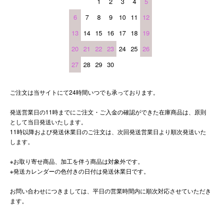
1
2
3
4
5
6
7
8
9
10
11
12
13
14
15
16
17
18
19
20
21
22
23
24
25
26
27
28
29
30
ご注文は当サイトにて24時間いつでも承っております。
発送営業日の11時までにご注文・ご入金の確認ができた在庫商品は、原則
として当日発送いたします。
11時以降および発送休業日のご注文は、次回発送営業日より順次発送いた
します。
※お取り寄せ商品、加工を伴う商品は対象外です。
※発送カレンダーの色付きの日付は発送休業日です。
お問い合わせにつきましては、平日の営業時間内に順次対応させていただき
ます。