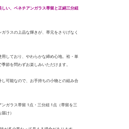
美しい、ベネチアンガラス帯留と正絹三分紐
ンガラスの上品な輝きが、帯元をさりげなく
使用しており、やわらかな締め心地。袷・単
で季節を問わずお楽しみいただけます。
外し可能なので、お手持ちの小物との組み合
。
ンガラス帯留 1点・三分紐 1点（帯留を三
お届け）
色味が多少異なって見える場合があります。