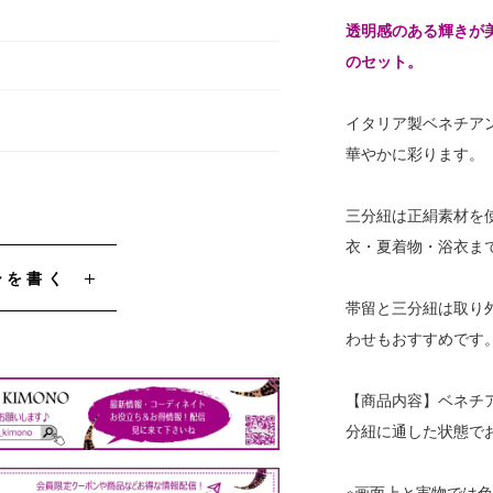
透明感のある輝きが
のセット。
イタリア製ベネチア
華やかに彩ります。
三分紐は正絹素材を
衣・夏着物・浴衣ま
ーを書く
帯留と三分紐は取り
わせもおすすめです
【商品内容】ベネチア
分紐に通した状態で
※画面上と実物では