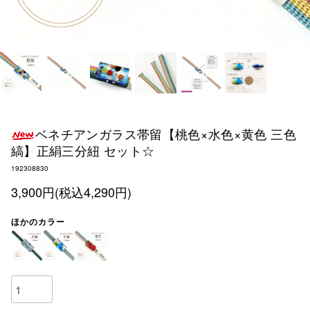
ベネチアンガラス帯留【桃色×水色×黄色 三色
縞】正絹三分紐 セット☆
192308830
3,900円(税込4,290円)
ほかのカラー