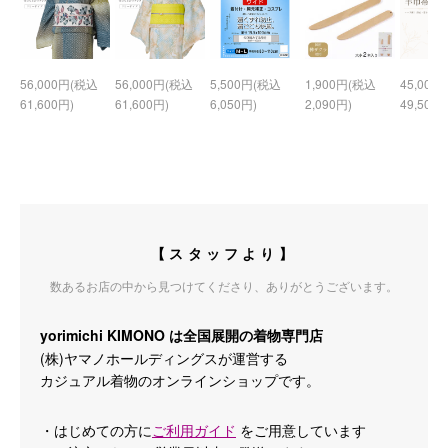
56,000円(税込
56,000円(税込
5,500円(税込
1,900円(税込
45,000
61,600円)
61,600円)
6,050円)
2,090円)
49,500円
【スタッフより】
数あるお店の中から見つけてくださり、ありがとうございます。
yorimichi KIMONO は全国展開の着物専門店
(株)ヤマノホールディングスが運営する
カジュアル着物のオンラインショップです。
・はじめての方に
ご利用ガイド
をご用意しています