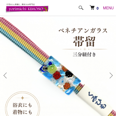
ホーム
おしゃれ小物
帯〆・三分紐
MENU
0