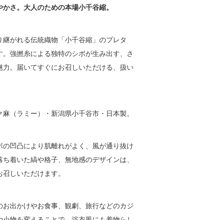
やかさ。大人のための本場小千谷縮。
り継がれる伝統織物「小千谷縮」のプレタ
す。強撚糸による独特のシボが生み出す、さ
魅力。届いてすぐにお召しいただける、扱い
ク麻（ラミー）・新潟県小千谷市・日本製。
ボの凹凸により肌離れがよく、風が通り抜け
落ち着いた縞や格子、無地感のデザインは、
お召しいただけます。
のお出かけやお食事、観劇、旅行などのカジ
や小物を変えることで、浴衣風にも着物らし