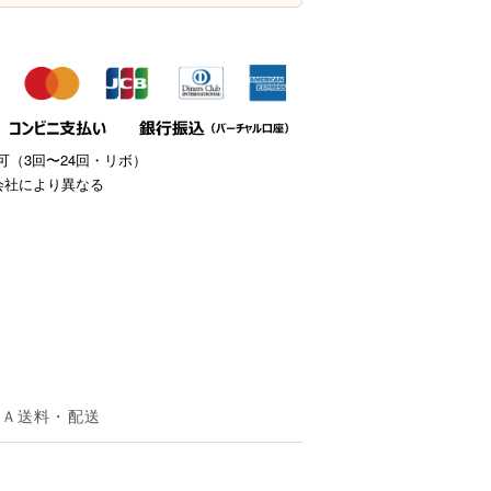
（3回〜24回・リボ）
会社により異なる
＆Ａ
送料・配送