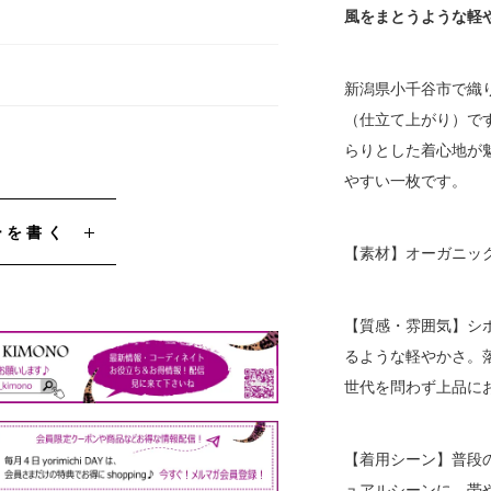
風をまとうような軽
新潟県小千谷市で織
（仕立て上がり）で
らりとした着心地が
やすい一枚です。
ーを書く
【素材】オーガニッ
【質感・雰囲気】シ
るような軽やかさ。
世代を問わず上品に
【着用シーン】普段
ュアルシーンに。帯