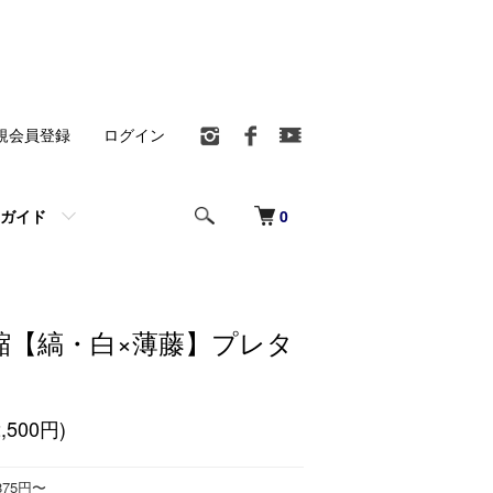
規会員登録
ログイン
0
ガイド
縮【縞・白×薄藤】プレタ
,500円)
875円〜