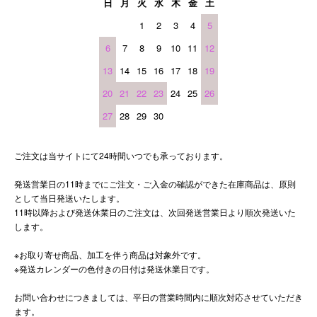
日
月
火
水
木
金
土
1
2
3
4
5
6
7
8
9
10
11
12
13
14
15
16
17
18
19
20
21
22
23
24
25
26
27
28
29
30
ご注文は当サイトにて24時間いつでも承っております。
発送営業日の11時までにご注文・ご入金の確認ができた在庫商品は、原則
として当日発送いたします。
11時以降および発送休業日のご注文は、次回発送営業日より順次発送いた
します。
※お取り寄せ商品、加工を伴う商品は対象外です。
※発送カレンダーの色付きの日付は発送休業日です。
お問い合わせにつきましては、平日の営業時間内に順次対応させていただき
ます。