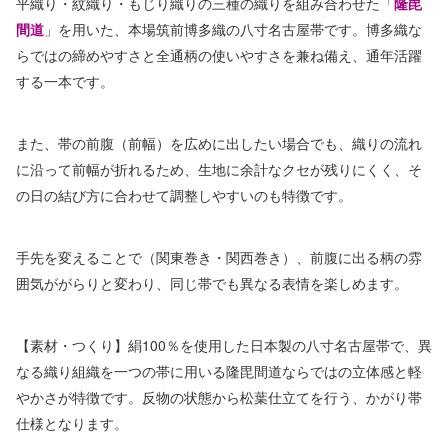
平織り・紋織り・もじり織りの三種の織りを組み合わせた「
隆毘
間道
」を用いた、本場筑前博多織の八寸名古屋帯です。博多織な
らではの締めやすさと全通柄の使いやすさを兼ね備え、通年活躍
する一本です。
また、帯の前腹（前幅）を広めに出したい場合でも、織りの流れ
に沿って前幅が折れるため、生地に余計なクセが残りにくく、そ
の日の結び方に合わせて調整しやすいのも特徴です。
手先を変えることで（関東巻き・関西巻き）、前腹に出る柄の雰
囲気ががらりと変わり、同じ帯でも異なる表情を楽しめます。
【素材・つくり】絹100％を使用した日本製の八寸名古屋帯で、異
なる織り組織を一つの帯に用いる隆毘間道ならではの立体感と軽
やかさが特徴です。反物の状態から松葉仕立てを行う、かがり帯
仕様となります。