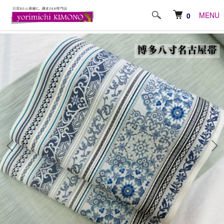
ホーム
帯
本場 博多織・八寸名古屋帯
MENU
0