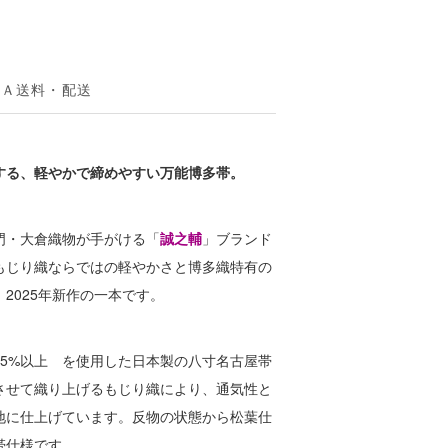
＆Ａ
送料・配送
する、軽やかで締めやすい万能博多帯。
門・大倉織物が手がける「
誠之輔
」ブランド
もじり織ならではの軽やかさと博多織特有の
2025年新作の一本です。
95%以上 を使用した日本製の八寸名古屋帯
させて織り上げるもじり織により、通気性と
地に仕上げています。反物の状態から松葉仕
帯仕様です。