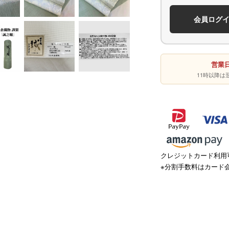
会員ログ
営業日
11時以降
クレジットカード利用可
※分割手数料はカード