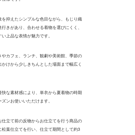
数を抑えたシンプルな色目ながら、もじり織
奥行きがあり、合わせる着物を選びにくく、
すい上品な表情が魅力です。
きやカフェ、ランチ、観劇や美術館、季節の
出かけから少しきちんとした場面まで幅広く
。
軽快な素材感により、単衣から夏着物の時期
ーズンお使いいただけます。
お仕立て前の反物からお仕立てを行う商品の
に松葉仕立てを行い、仕立て期間として約3