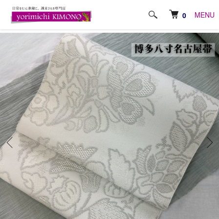
ホーム
帯
本場 博多織・八寸名古屋帯
MENU
0