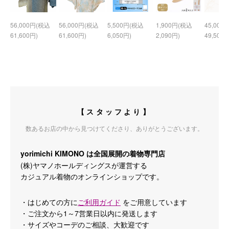
56,000円(税込
56,000円(税込
5,500円(税込
1,900円(税込
45,000
61,600円)
61,600円)
6,050円)
2,090円)
49,500円
【スタッフより】
数あるお店の中から見つけてくださり、ありがとうございます。
yorimichi KIMONO は全国展開の着物専門店
(株)ヤマノホールディングスが運営する
カジュアル着物のオンラインショップです。
・はじめての方に
ご利用ガイド
をご用意しています
・ご注文から1～7営業日以内に発送します
・サイズやコーデのご相談、大歓迎です