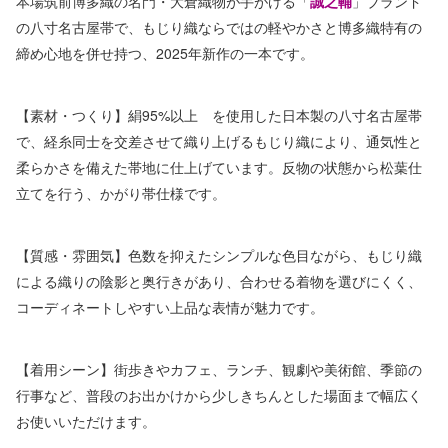
本場筑前博多織の名門・大倉織物が手がける「
誠之輔
」ブランド
の八寸名古屋帯で、もじり織ならではの軽やかさと博多織特有の
締め心地を併せ持つ、2025年新作の一本です。
【素材・つくり】絹95%以上 を使用した日本製の八寸名古屋帯
で、経糸同士を交差させて織り上げるもじり織により、通気性と
柔らかさを備えた帯地に仕上げています。反物の状態から松葉仕
立てを行う、かがり帯仕様です。
【質感・雰囲気】色数を抑えたシンプルな色目ながら、もじり織
による織りの陰影と奥行きがあり、合わせる着物を選びにくく、
コーディネートしやすい上品な表情が魅力です。
【着用シーン】街歩きやカフェ、ランチ、観劇や美術館、季節の
行事など、普段のお出かけから少しきちんとした場面まで幅広く
お使いいただけます。