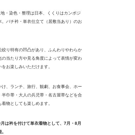
生地・染色・整理は日本、くくりはカンボジ
本。バチ衿・単衣仕立て（居敷当あり）のお
。
松絞り特有の凹凸があり、ふんわりやわらか
光の当たり方や見る角度によって表情が変わ
いをお楽しみいただけます。
かけ、ランチ、旅行、観劇、お食事会、ホー
。半巾帯・大人の兵児帯・名古屋帯などを合
も着物としても楽しめます。
9月は衿を付けて単衣着物として、7月・8月
能。