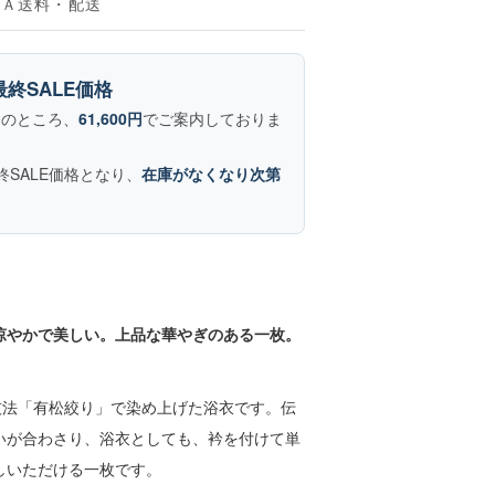
＆Ａ
送料・配送
終SALE価格
0円のところ、
61,600円
でご案内しておりま
SALE価格となり、
在庫がなくなり次第
涼やかで美しい。上品な華やぎのある一枚。
技法「有松絞り」で染め上げた浴衣です。伝
いが合わさり、浴衣としても、衿を付けて単
しいただける一枚です。