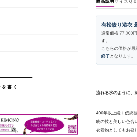
商品説明
サイズ
Ｑ
有松絞り浴衣 最
通常価格 77,00
す。
こちらの価格が最終
終了
となります。
ーを書く
流れる水のように、
400年以上続く伝統
統の技と美しい色合
衣着物としてもお召