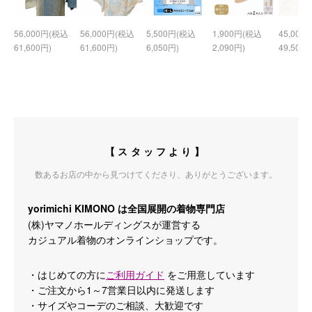
56,000円(税込
56,000円(税込
5,500円(税込
1,900円(税込
45,000
61,600円)
61,600円)
6,050円)
2,090円)
49,500円
【スタッフより】
数あるお店の中から見つけてくださり、ありがとうございます。
yorimichi KIMONO は全国展開の着物専門店
(株)ヤマノホールディングスが運営する
カジュアル着物のオンラインショップです。
・はじめての方に
ご利用ガイド
をご用意しています
・ご注文から1～7営業日以内に発送します
・サイズやコーデのご相談、大歓迎です