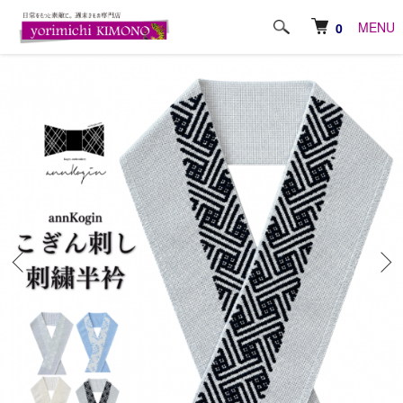
ホーム
おしゃれ小物
半衿
MENU
0