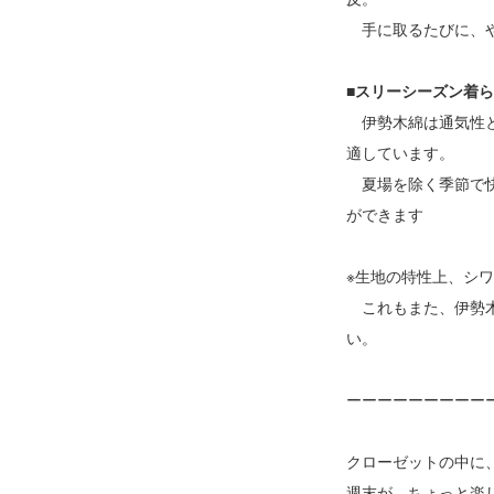
手に取るたびに、や
■スリーシーズン着
伊勢木綿は通気性と
適しています。
夏場を除く季節で快
ができます
※生地の特性上、シ
これもまた、伊勢木
い。
ーーーーーーーーー
クローゼットの中に
週末が、ちょっと楽