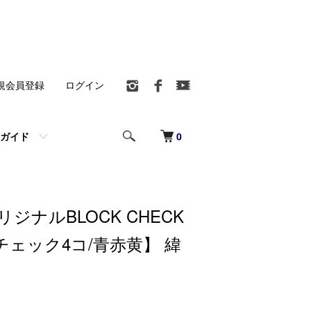
規会員登録
ログイン
0
ガイド
ジナルBLOCK CHECK
ェック4コ/青赤黄】 緯