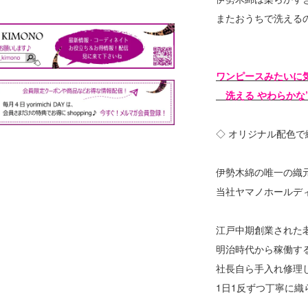
またおうちで洗える
ワンピースみたいに
洗える やわらかな”
◇ オリジナル配色で
伊勢木綿の唯一の織
当社ヤマノホールデ
江戸中期創業された
明治時代から稼働す
社長自ら手入れ修理
1日1反ずつ丁寧に織