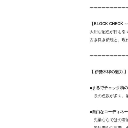
ーーーーーーーーー
【BLOCK-CHECK ～
大胆な配色が目を引
古き良き伝統と、現
ーーーーーーーーー
【 伊勢木綿の魅力 】
■まるでチェック柄
糸の色数が多く、配
■自由なコーディネ
先染ならではの着物
半幅帯や兵児帯、名