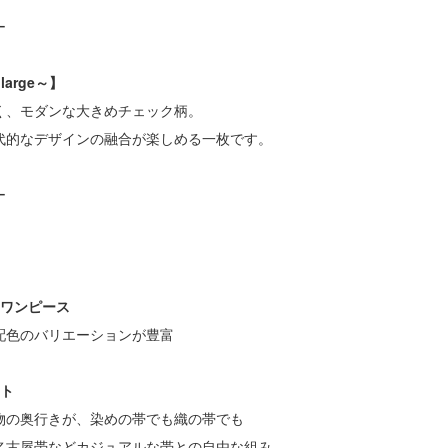
ー
large～】
く、モダンな大きめチェック柄。
代的なデザインの融合が楽しめる一枚です。
ー
のワンピース
色のバリエーションが豊富
ート
の奥行きが、染めの帯でも織の帯でも
古屋帯などカジュアルな帯との自由な組み