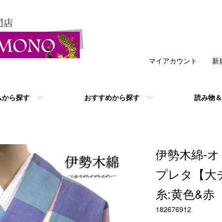
マイアカウント
新
ムから探す
おすすめから探す
読み物＆
伊勢木綿-オリ
プレタ【大チ
糸:黄色&赤
182676912