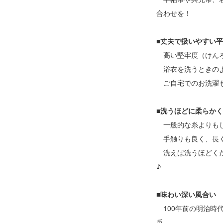
合わせを！
■丈夫で扱いやすい
高い堅牢度（けんろ
浴衣を洗うときのよ
ご自宅でのお洗濯も
■洗うほどに柔らか
一般的な糸よりもし
手触りも良く、長く
洗えば洗うほどくた
♪
■味わい深い風合い
100年前の明治時
反。