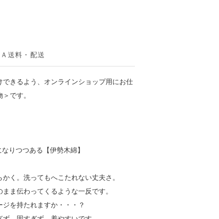
＆Ａ
送料・配送
けできるよう、オンラインショップ用にお仕
物＞です。
になりつつある【伊勢木綿】
らかく。洗ってもへこたれない丈夫さ。
のまま伝わってくるような一反です。
ージを持たれますか・・・？
ぎず、固すぎず、着やすいです。