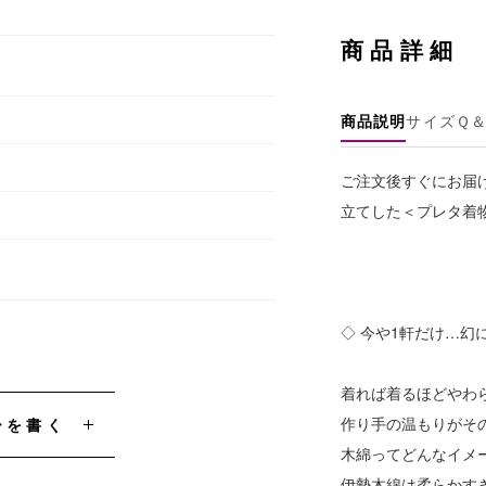
商品詳細
商品説明
サイズ
Ｑ
ご注文後すぐにお届
立てした＜プレタ着
◇ 今や1軒だけ…幻
着れば着るほどやわ
作り手の温もりがそ
ーを書く
木綿ってどんなイメ
伊勢木綿は柔らかす