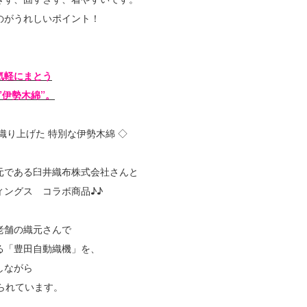
のがうれしいポイント！
気軽にまとう
伊勢木綿”。
織り上げた 特別な伊勢木綿 ◇
元である臼井織布株式会社さんと
ィングス コラボ商品♪♪
老舗の織元さんで
る「豊田自動織機」を、
しながら
られています。