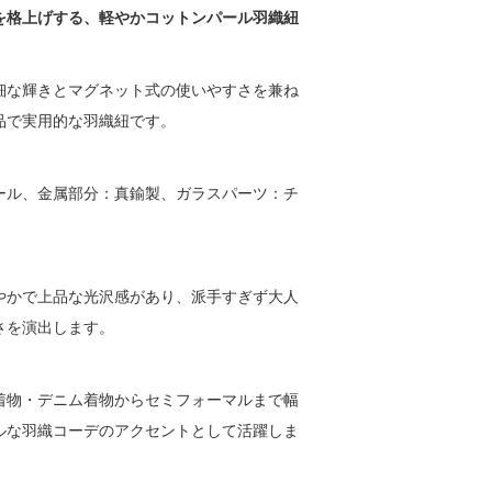
を格上げする、軽やかコットンパール羽織紐
細な輝きとマグネット式の使いやすさを兼ね
品で実用的な羽織紐です。
ール、金属部分：真鍮製、ガラスパーツ：チ
。
やかで上品な光沢感があり、派手すぎず大人
さを演出します。
着物・デニム着物からセミフォーマルまで幅
ルな羽織コーデのアクセントとして活躍しま