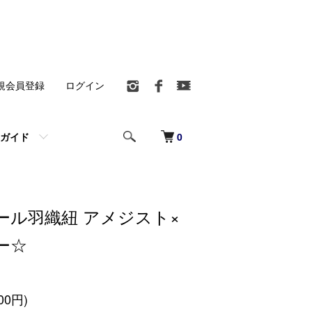
規会員登録
ログイン
0
ガイド
ール羽織紐 アメジスト×
ー☆
00円)