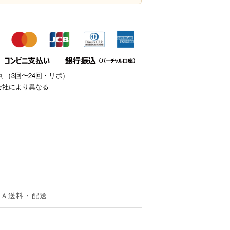
（3回〜24回・リボ）
会社により異なる
＆Ａ
送料・配送